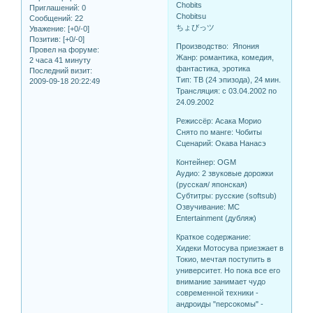
Chobits
Приглашений:
0
Chobitsu
Сообщений:
22
ちょびっツ
Уважение:
[+0/-0]
Позитив:
[+0/-0]
Производство: Япония
Провел на форуме:
Жанр: романтика, комедия,
2 часа 41 минуту
фантастика, эротика
Последний визит:
Тип: ТВ (24 эпизода), 24 мин.
2009-09-18 20:22:49
Трансляция: c 03.04.2002 по
24.09.2002
Режиссёр: Асака Морио
Снято по манге: Чобиты
Сценарий: Окава Нанасэ
Контейнер: OGM
Аудио: 2 звуковые дорожки
(русская/ японская)
Субтитры: русские (softsub)
Озвучивание: MC
Entertainment (дубляж)
Краткое содержание:
Хидеки Мотосува приезжает в
Токио, мечтая поступить в
университет. Но пока все его
внимание занимает чудо
современной техники -
андроиды "персокомы" -