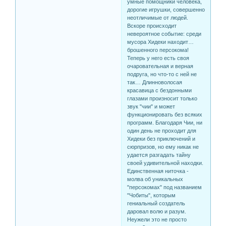
умные помощники человека,
дорогие игрушки, совершенно
неотличимые от людей.
Вскоре происходит
невероятное событие: среди
мусора Хидеки находит…
брошенного персокома!
Теперь у него есть своя
очаровательная и верная
подруга, но что-то с ней не
так… Длинноволосая
красавица с бездонными
глазами произносит только
звук "чии" и может
функционировать без всяких
программ. Благодаря Чии, ни
один день не проходит для
Хидеки без приключений и
сюрпризов, но ему никак не
удается разгадать тайну
своей удивительной находки.
Единственная ниточка -
молва об уникальных
"персокомах" под названием
"Чобиты", которым
гениальный создатель
даровал волю и разум.
Неужели это не просто