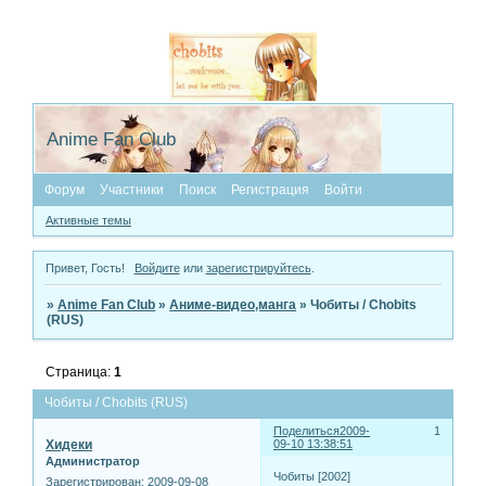
Anime Fan Club
Форум
Участники
Поиск
Регистрация
Войти
Активные темы
Привет, Гость!
Войдите
или
зарегистрируйтесь
.
»
Anime Fan Club
»
Аниме-видео,манга
»
Чобиты / Chobits
(RUS)
Страница:
1
Чобиты / Chobits (RUS)
Поделиться
2009-
1
Хидеки
09-10 13:38:51
Администратор
Чобиты [2002]
Зарегистрирован
: 2009-09-08