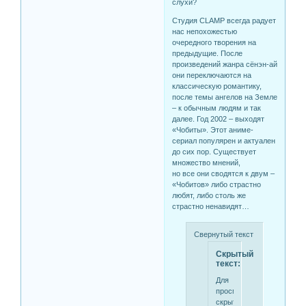
слухи?
Студия CLAMP всегда радует
нас непохожестью
очередного творения на
предыдущие. После
произведений жанра сёнэн-ай
они переключаются на
классическую романтику,
после темы ангелов на Земле
– к обычным людям и так
далее. Год 2002 – выходят
«Чобиты». Этот аниме-
сериал популярен и актуален
до сих пор. Существует
множество мнений,
но все они сводятся к двум –
«Чобитов» либо страстно
любят, либо столь же
страстно ненавидят…
Свернутый текст
Скрытый
текст:
Для
просмотра
скрытого