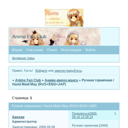
Anime Fan Club
Форум
Участники
Поиск
Регистрация
Войти
Активные темы
Привет, Гость!
Войдите
или
зарегистрируйтесь
.
»
Anime Fan Club
»
Аниме-видео,манга
»
Ручная горничная /
Hand Maid May (RUS+ENG+JAP)
Страница:
1
Ручная горничная / Hand Maid May (RUS+ENG+JAP)
Поделиться
2009-
1
Хидеки
09-10 13:28:14
Администратор
Ручная горничная [2000]
Зарегистрирован
: 2009-09-08