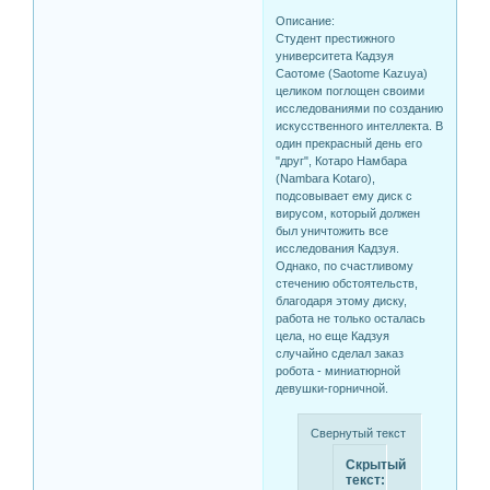
Описание:
Студент престижного
университета Кадзуя
Саотоме (Saotome Kazuya)
целиком поглощен своими
исследованиями по созданию
искусственного интеллекта. В
один прекрасный день его
"друг", Котаро Намбара
(Nambara Kotaro),
подсовывает ему диск с
вирусом, который должен
был уничтожить все
исследования Кадзуя.
Однако, по счастливому
стечению обстоятельств,
благодаря этому диску,
работа не только осталась
цела, но еще Кадзуя
случайно сделал заказ
робота - миниатюрной
девушки-горничной.
Свернутый текст
Скрытый
текст: