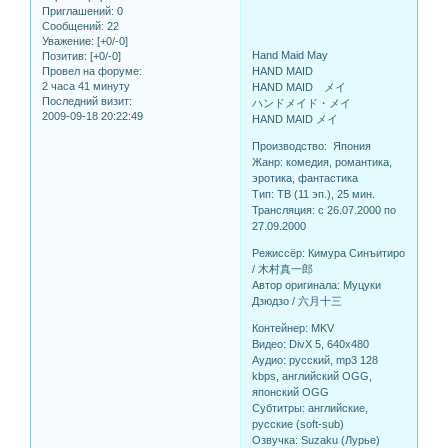
Приглашений:
0
Сообщений:
22
Уважение:
[+0/-0]
Hand Maid May
Позитив:
[+0/-0]
HAND MAID
Провел на форуме:
2 часа 41 минуту
HAND MAID メイ
Последний визит:
ハンドメイド・メイ
2009-09-18 20:22:49
HAND MAID メイ
Производство: Япония
Жанр: комедия, романтика,
эротика, фантастика
Тип: ТВ (11 эп.), 25 мин.
Трансляция: c 26.07.2000 по
27.09.2000
Режиссёр: Кимура Синъитиро
/ 木村真一郎
Автор оригинала: Муцуки
Дзюдзо / 六月十三
Контейнер: MKV
Видео: DivX 5, 640x480
Аудио: русский, mp3 128
kbps, английский OGG,
японский OGG
Субтитры: английские,
русские (soft-sub)
Озвучка: Suzaku (Лурье)