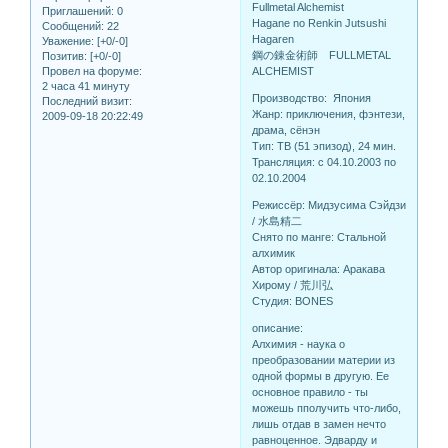
Fullmetal Alchemist
Приглашений:
0
Hagane no Renkin Jutsushi
Сообщений:
22
Hagaren
Уважение:
[+0/-0]
鋼の錬金術師 FULLMETAL
Позитив:
[+0/-0]
ALCHEMIST
Провел на форуме:
2 часа 41 минуту
Производство: Япония
Последний визит:
Жанр: приключения, фэнтези,
2009-09-18 20:22:49
драма, сёнэн
Тип: ТВ (51 эпизод), 24 мин.
Трансляция: c 04.10.2003 по
02.10.2004
Режиссёр: Мидзусима Сэйдзи
/ 水島精二
Снято по манге: Стальной
алхимик
Автор оригинала: Аракава
Хирому / 荒川弘
Студия: BONES
описание:
Алхимия - наука о
преобразовании материи из
одной формы в другую. Ее
основное правило - ты
можешь пполучить что-либо,
лишь отдав в замен нечто
равноценное. Эдварду и