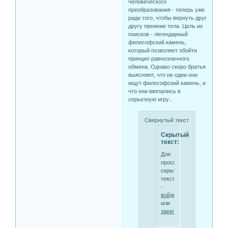
человеческого
преобразования - теперь уже
ради того, чтобы вернуть друг
другу прежние тела. Цель их
поисков - легендарный
философский камень,
который позволяет обойти
принцип равнозначного
обмена. Однако скоро братья
выясняют, что не одни они
ищут философский камень, и
что они ввязались в
серьезную игру...
Свернутый текст
Скрытый
текст:
Для
просмотра
скрытого
текста
-
войдите
или
зарегистрируйтесь
.