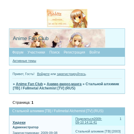
Anime Fan Club
Форум
Участники
Поиск
Регистрация
Войти
Активные темы
Привет, Гость!
Войдите
или
зарегистрируйтесь
.
»
Anime Fan Club
»
Аниме-видео,манга
»
Стальной алхимик
[ТВ] / Fullmetal Alchemist [TV] (RUS)
Страница:
1
Стальной алхимик [ТВ] / Fullmetal Alchemist [TV] (RUS)
Поделиться
2009-
1
Хидеки
09-10 14:11:41
Администратор
Стальной алхимик [ТВ] [2003]
Зарегистрирован
: 2009-09-08