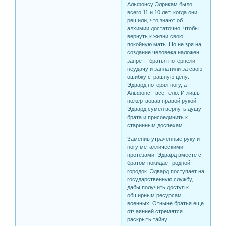
Альфонсу Элрикам было
всего 11 и 10 лет, когда они
решили, что знают об
алхимии достаточно, чтобы
вернуть к жизни свою
покойную мать. Но не зря на
создание человека наложен
запрет - братья потерпели
неудачу и заплатили за свою
ошибку страшную цену:
Эдвард потерял ногу, а
Альфонс - все тело. И лишь
пожертвовав правой рукой,
Эдвард сумел вернуть душу
брата и присоединить к
старинным доспехам.
Заменив утраченные руку и
ногу металлическими
протезами, Эдвард вместе с
братом покидает родной
городок. Эдвард поступает на
государственную службу,
дабы получить доступ к
обширным ресурсам
военных. Отныне братья еще
отчаянней стремятся
раскрыть тайну