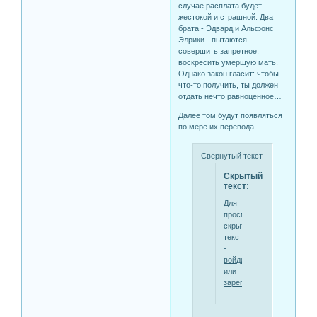
случае расплата будет
жестокой и страшной. Два
брата - Эдвард и Альфонс
Элрики - пытаются
совершить запретное:
воскресить умершую мать.
Однако закон гласит: чтобы
что-то получить, ты должен
отдать нечто равноценное…
Далее том будут появляться
по мере их перевода.
Свернутый текст
Скрытый
текст:
Для
просмотра
скрытого
текста
-
войдите
или
зарегистрируйтесь
.