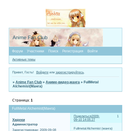
Anime Fan Club
Форум
Участники
Поиск
Регистрация
Войти
Активные темы
Привет, Гость!
Войдите
или
зарегистрируйтесь
.
»
Anime Fan Club
»
Аниме-видео,манга
»
FullMetal
Alchemist(Манга)
Страница:
1
FullMetal Alchemist(Манга)
Поделиться
2009-
1
Хидеки
09-10 14:05:27
Администратор
Fullmetal Alchemist (манга)
Зарегистрирован
: 2009-09-08