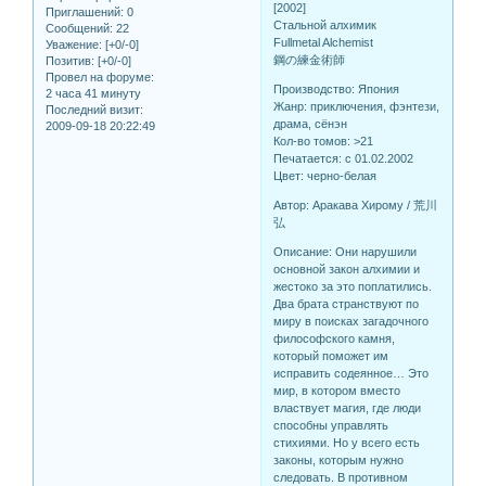
[2002]
Приглашений:
0
Стальной алхимик
Сообщений:
22
Fullmetal Alchemist
Уважение:
[+0/-0]
鋼の練金術師
Позитив:
[+0/-0]
Провел на форуме:
Производство: Япония
2 часа 41 минуту
Жанр: приключения, фэнтези,
Последний визит:
драма, сёнэн
2009-09-18 20:22:49
Кол-во томов: >21
Печатается: c 01.02.2002
Цвет: черно-белая
Автор: Аракава Хирому / 荒川
弘
Описание: Они нарушили
основной закон алхимии и
жестоко за это поплатились.
Два брата странствуют по
миру в поисках загадочного
философского камня,
который поможет им
исправить содеянное… Это
мир, в котором вместо
властвует магия, где люди
способны управлять
стихиями. Но у всего есть
законы, которым нужно
следовать. В противном